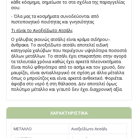
κάθε κόσμημα, σημείωσε το στα σχόλια της παραγγελίας
σου.
- Όλα μας τα κοσμήματα συνοδεύονται από
πιστοποιητικό ποιότητας και γνησιότητας
Τι είναι το Ανοξείδωτο Ατσάλι;
Ο χάλυβας (κοινώς ατσάλι) είναι κράμα σιδήρου–
άνθρακα. Το ανοξείδωτο ατσάλι αποτελεί ειδική
κατηγορία χαλύβων που περιέχουν υψηλότερα ποσοστά
άλλων μετάλλων. Το ατσάλι έχει επικρατήσει στην αγορά
τα τελευταία χρόνια καθώς έχει αρκετά πλεονεκτήματα.
Είναι πολύ φθηνότερο από το ασήμι και τον χρυσό, δεν
μαυρίζει, είναι αντιαλλεργικό σε σχέση με άλλα μέταλλα
όπως ο μπρούτζος και είναι αρκετά ανθεκτικό. Φοριέται
άφοβα στο νερό ή στη θάλασσα. Δεν αποτελεί όμως
πολύτιμο μέταλλο και γι’αυτό δεν έχει διαχρονική αξία.
ΧΑΡΑΚΤΗΡΙΣΤΙΚΑ
ΜΕΤΑΛΛΟ
Ανοξείδωτο Ατσάλι