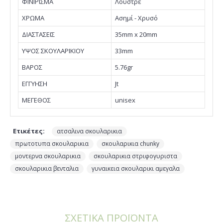
ΦΙΝΙΡΙΣΜΑ
Λουστρέ
ΧΡΩΜΑ
Ασημί - Χρυσό
ΔΙΑΣΤΑΣΕΙΣ
35mm x 20mm
ΥΨΟΣ ΣΚΟΥΛΑΡΙΚΙΟΥ
33mm
ΒΑΡΟΣ
5.76gr
EΓΓΥΗΣΗ
Jt
ΜΕΓΕΘΟΣ
unisex
Ετικέτες:
,
ατσαλινα σκουλαρικια
,
,
πρωτοτυπα σκουλαρικια
σκουλαρικια chunky
,
,
μοντερνα σκουλαρικια
σκουλαρικια στριφογυριστα
,
σκουλαρικια βενταλια
γυναικεια σκουλαρικι αμεγαλα
ΣΧΕΤΙΚΑ ΠΡΟΪΟΝΤΑ