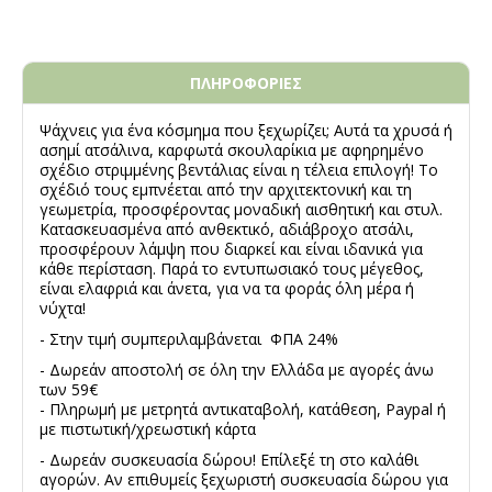
ΠΛΗΡΟΦΟΡΙΕΣ
Ψάχνεις για ένα κόσμημα που ξεχωρίζει; Αυτά τα χρυσά ή
ασημί ατσάλινα, καρφωτά σκουλαρίκια με αφηρημένο
σχέδιο στριμμένης βεντάλιας είναι η τέλεια επιλογή! Το
σχέδιό τους εμπνέεται από την αρχιτεκτονική και τη
γεωμετρία, προσφέροντας μοναδική αισθητική και στυλ.
Κατασκευασμένα από ανθεκτικό, αδιάβροχο ατσάλι,
προσφέρουν λάμψη που διαρκεί και είναι ιδανικά για
κάθε περίσταση. Παρά το εντυπωσιακό τους μέγεθος,
είναι ελαφριά και άνετα, για να τα φοράς όλη μέρα ή
νύχτα!
- Στην τιμή συμπεριλαμβάνεται ΦΠΑ 24%
- Δωρεάν αποστολή σε όλη την Ελλάδα με αγορές άνω
των 59€
- Πληρωμή με μετρητά αντικαταβολή, κατάθεση, Paypal ή
με πιστωτική/χρεωστική κάρτα
- Δωρεάν συσκευασία δώρου! Επίλεξέ τη στο καλάθι
αγορών. Αν επιθυμείς ξεχωριστή συσκευασία δώρου για