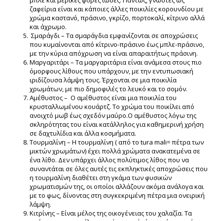
μπλε και μερικές φορές ιώδες. Πάντως, γνωστές ως
ζαφείρια είναι και κάποιες άλλες ποικιλίες κορουνδίου με
χρώμα καστανό, πράσινο, γκρίζο, πορτοκαλί, κίτρινο αλλά
και άχρωμο.
Σμαράγδι – Τα σμαράγδια εμφανίζονται σε αποχρώσεις
που κυμαίνονται από κίτρινο-πράσινο έως μπλε-πράσινο,
με την κύρια απόχρωση να είναι απαραιτήτως πράσινη.
Μαργαριτάρι – Τα μαργαριτάρια είναι ανάμεσα στους πιο
όμορφους λίθους που υπάρχουν, με την εντυπωσιακή
ιριδίζουσα λάμψη τους. Έρχονται σε μια ποικιλία
χρωμάτων, με πιο δημοφιλές το λευκό και το σομόν.
Αμέθυστος – Ο αμέθυστος είναι μια ποικιλία του
κρυσταλλωμένου κουάρτζ. Το χρώμα του ποικίλει από
ανοιχτό μωβ έως σχεδόν μαύρο.Ο αμέθυστος λόγω της
σκληρότητας του είναι κατάλληλος για καθημερινή χρήση
σε δαχτυλίδια και άλλα κοσμήματα.
Τουρμαλίνη – Η τουρμαλίνη ( από το tura mali= πέτρα των
μικτών χρωμάτων) έχει πολλά χρώματα ανακατεμένα σε
ένα λίθο. Δεν υπάρχει άλλος πολύτιμος λίθος που να
συναντάται σε όλες αυτές τις εκπληκτικές αποχρώσεις που
η τουρμαλίνη διαθέτει στη γκάμα των φυσικών
χρωματισμών της, οι οποίοι αλλάζουν ακόμα ανάλογα και
με το φως, δίνοντας στη συγκεκριμένη πέτρα μια ονειρική
λάμψη.
Κιτρίνης – Είναι μέλος της οικογένειας του χαλαζία. Τα