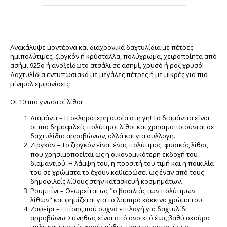
Ανακάλυψε μοντέρνα και διαχρονικά δαχτυλίδια με πέτρες
ημιπολύτιμες, ζιργκόν ή κρύσταλλα, πολύχρωμα, χειροποίητα από
ασήμι 925ο ή ανοξείδωτο ατσάλι σε ασημί, χρυσό ή ροζ χρυσό!
Δαχτυλίδια εντυπωσιακά με μεγάλες πέτρες ή με μικρές για πιο
μίνιμαλ εμφανίσεις!
Οι 10 πιο γνωστοί λίθοι
Διαμάντι – Η σκληρότερη ουσία στη γη! Τα διαμάντια είναι
οι πιο δημοφιλείς πολύτιμοι λίθοι και χρησιμοποιούνται σε
δαχτυλίδια αρραβώνων, αλλά και για συλλογή.
Ζιργκόν – Το ζιργκόν είναι ένας πολύτιμος, φυσικός λίθος
που χρησιμοποείται ως η οικονομικότερη εκδοχή του
διαμαντιού. Η λάμψη του, η προσιτή του τιμή και η ποικιλία
του σε χρώματα το έχουν καθιερώσει ως έναν από τους
δημοφιλείς λίθους στην κατασκευή κοσμημάτων.
Ρουμπίνι – Θεωρείται ως "ο βασιλιάς των πολύτιμων
λίθων" και φημίζεται για το λαμπρό κόκκινο χρώμα του.
Ζαφείρι – Επίσης πού συχνά επιλογή για δαχτυλίδι
αρραβώνω. Συνήθως είναι από ανοικτό έως βαθύ σκούρο