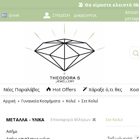
🏖️ Θα είμαστε κλειστά 08/
Αποστο
ΣΎΝΔΕΣΗ
Greek
ΔΗΜΙΟΥΡΓΊΑ
μεταφ
Νέες Παραλάβες
Hot Offers
Χάραξε ό,τι θες
Κοσ
Αρχική
Γυναικεία Κοσμήματα
Κολιέ
Σετ Κολιέ
ΜΕΤΑΛΛΑ - ΥΛΙΚΑ
Επαναφορά Φίλτρων
Σετ Κολιέ
Ασήμι
Ασήμι επιπλατινωμένο
Ταξινόμηση: