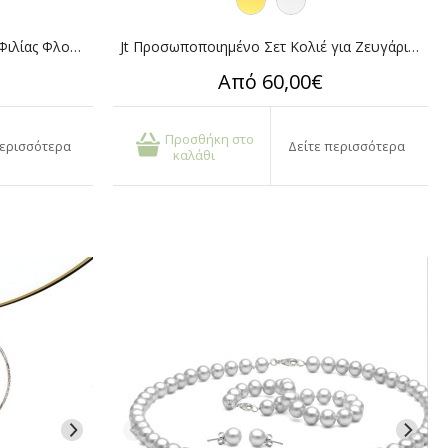
Jt Προσωποποιημένο Σετ Κολιέ Φιλίας Φλουριά BFF Ατσάλι
Jt Προσωποποιημένο Σετ Κολιέ για Ζευγάρια με Χάραξη Ατσάλι
Από 60,00€
Προσθήκη στο
περισσότερα
Δείτε περισσότερα
καλάθι