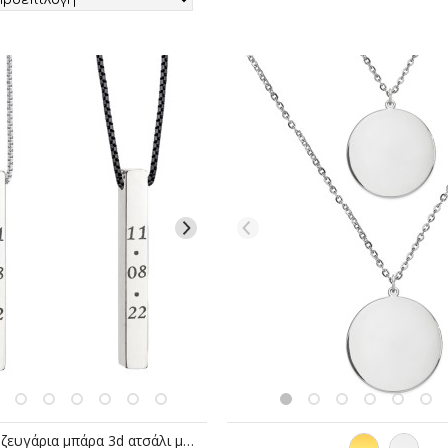
Jt Σετ κολιέ για ζευγάρια μπάρα 3d ατσάλι με χάραξη