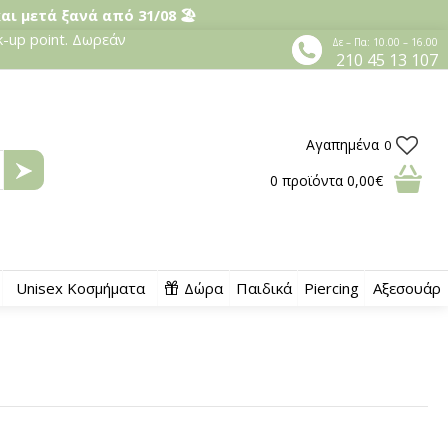
και μετά ξανά από 31/08 🏖️
-up point. Δωρεάν
Δε – Πα: 10.00 – 16.00
210 45 13 107
Αγαπημένα
0
0
προϊόντα
0,00€
Unisex Κοσμήματα
Δώρα
Παιδικά
Piercing
Αξεσουάρ