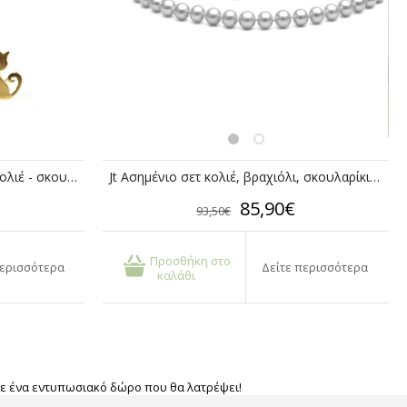
Stelios Ασημένιο επίχρυσο σετ κολιέ - σκουλαρίκια γάτες
Jt Ασημένιο σετ κολιέ, βραχιόλι, σκουλαρίκια λευκές πέρλες
85,90€
93,50€
Προσθήκη στο
περισσότερα
Δείτε περισσότερα
καλάθι
Κάνε ένα εντυπωσιακό δώρο που θα λατρέψει!