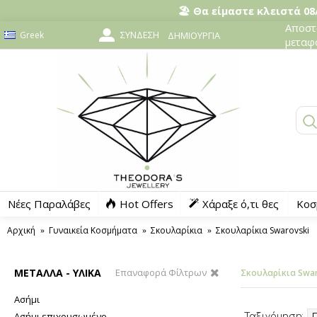
🏖️ Θα είμαστε κλειστά 08/
Αποστο
ΣΎΝΔΕΣΗ
Greek
ΔΗΜΙΟΥΡΓΊΑ
μεταφ
Νέες Παραλάβες
Hot Offers
Χάραξε ό,τι θες
Κοσ
Αρχική
Γυναικεία Κοσμήματα
Σκουλαρίκια
Σκουλαρίκια Swarovski
ΜΕΤΑΛΛΑ - ΥΛΙΚΑ
Επαναφορά Φίλτρων
Σκουλαρίκια Swar
Ασήμι
Ασήμι επιχρυσωμένο
Ταξινόμηση: