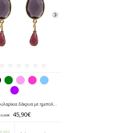
Jt Ασημένια σκουλαρίκια δάκρυα με ημιπολύτιμες πέτρες
45,90€
53,60€
η στο