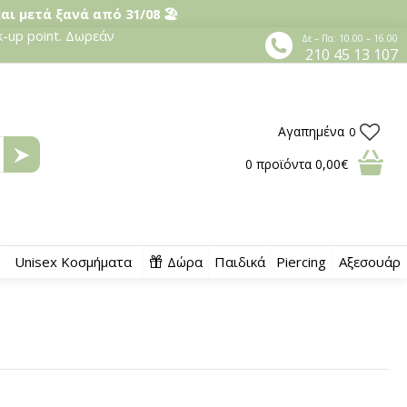
και μετά ξανά από 31/08 🏖️
-up point. Δωρεάν
Δε – Πα: 10.00 – 16.00
210 45 13 107
Αγαπημένα
0
0
προϊόντα
0,00€
Unisex Κοσμήματα
Δώρα
Παιδικά
Piercing
Αξεσουάρ