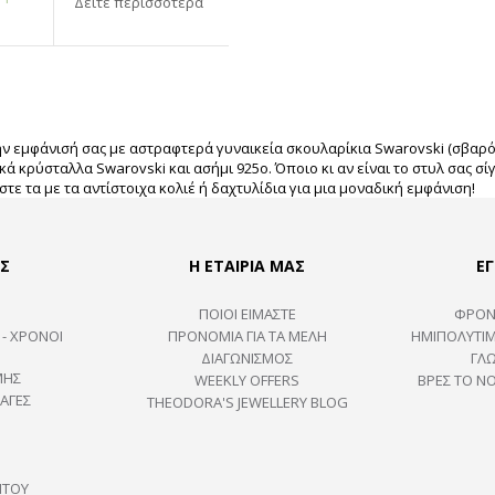
Δείτε περισσότερα
 εμφάνισή σας με αστραφτερά γυναικεία σκουλαρίκια Swarovski (σβαρό
ικά κρύσταλλα Swarovski και ασήμι 925ο. Όποιο κι αν είναι το στυλ σας σ
στε τα με τα αντίστοιχα κολιέ ή δαχτυλίδια για μια μοναδική εμφάνιση!
Σ
Η ΕΤΑΙΡΙΑ ΜΑΣ
ΕΓ
ΠΟΙΟΙ ΕΙΜΑΣΤΕ
ΦΡΟΝ
 - ΧΡΟΝΟΙ
ΠΡΟΝΟΜΙΑ ΓΙΑ ΤΑ ΜΕΛΗ
ΗΜΙΠΟΛΎΤΙΜ
ΔΙΑΓΩΝΙΣΜΟΣ
ΓΛ
ΜΗΣ
WEEKLY OFFERS
ΒΡΕΣ ΤΟ Ν
ΑΓΕΣ
THEODORA'S JEWELLERY BLOG
ΉΤΟΥ