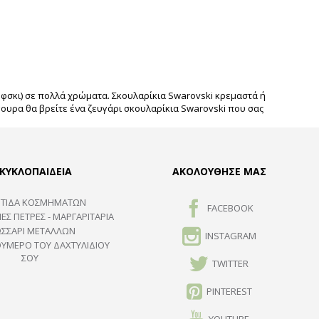
φσκι) σε πολλά χρώματα. Σκουλαρίκια Swarovski κρεμαστά ή
ίγουρα θα βρείτε ένα ζευγάρι σκουλαρίκια Swarovski που σας
ΚΥΚΛΟΠΑΙΔΕΙΑ
ΑΚΟΛΟΥΘΗΣΕ ΜΑΣ
ΤΙΔΑ ΚΟΣΜΗΜΑΤΩΝ
FACEBOOK
ΕΣ ΠΈΤΡΕΣ - ΜΑΡΓΑΡΙΤΆΡΙΑ
ΩΣΣΑΡΙ ΜΕΤΑΛΛΩΝ
INSTAGRAM
ΟΥΜΕΡΟ ΤΟΥ ΔΑΧΤΥΛΙΔΙΟΥ
ΣΟΥ
TWITTER
PINTEREST
YOUTUBE