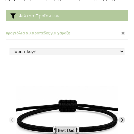
Φίλτρα Προϊόντων
Βραχιόλια & Χειροπέδες για χάραξη