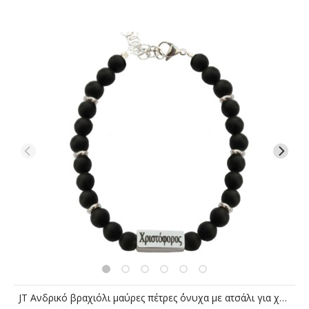
JT Ανδρικό βραχιόλι μαύρες πέτρες ΄όνυχα με ατσάλι για χάραξη