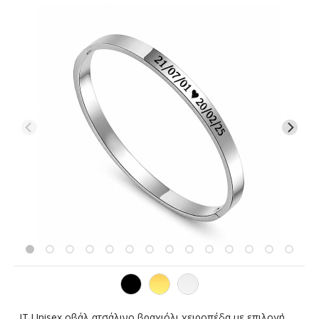
JT Unisex οβάλ ατσάλινο βραχιόλι χειροπέδα με επιλογή χάραξης