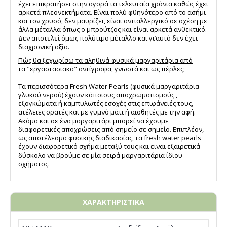
έχει επικρατήσει στην αγορά τα τελευταία χρόνια καθώς έχει
αρκετά πλεονεκτήματα. Είναι πολύ φθηνότερο από το ασήμι
και τον χρυσό, δεν μαυρίζει, είναι αντιαλλεργικό σε σχέση με
άλλα μέταλλα όπως ο μπρούτζος και είναι αρκετά ανθεκτικό.
Δεν αποτελεί όμως πολύτιμο μέταλλο και γι’αυτό δεν έχει
διαχρονική αξία.
Πώς θα ξεχωρίσω τα αληθινά-φυσικά μαργαριτάρια από
τα "εργαστασιακά" αντίγραφα, γνωστά και ως πέρλες;
Τα περισσότερα Fresh Water Pearls (φυσικά μαργαριτάρια
γλυκού νερού) έχουν κάποιους αποχρωματισμούς ,
εξογκώματα ή καμπυλωτές εσοχές στις επιφάνειές τους,
ατέλειες ορατές και με γυμνό μάτι ή αισθητές με την αφή.
Ακόμα και σε ένα μαργαριτάρι μπορεί να έχουμε
διαφορετικές αποχρώσεις από σημείο σε σημείο. Επιπλέον,
ως αποτέλεσμα φυσικής διαδικασίας, τα fresh water pearls
έχουν διαφορετικό σχήμα μεταξύ τους και ειναι εξαιρετικά
δύσκολο να βρούμε σε μία σειρά μαργαριτάρια ίδιου
σχήματος.
ΧΑΡΑΚΤΗΡΙΣΤΙΚΑ