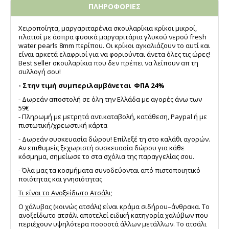
ΠΛΗΡΟΦΟΡΙΕΣ
Χειροποίητα, μαργαριταρένια σκουλαρίκια κρίκοι μικροί,
πλατιοί με άσπρα φυσικά μαργαριτάρια γλυκού νερού fresh
water pearls 8mm περίπου. Oι κρίκοι αγκαλιάζουν το αυτί και
είναι αρκετά ελαφριοί για να φοριούνται άνετα όλες τις ώρες!
Best seller σκουλαρίκια που δεν πρέπει να λείπουν απ τη
συλλογή σου!
- Στην τιμή συμπεριλαμβάνεται ΦΠΑ 24%
- Δωρεάν αποστολή σε όλη την Ελλάδα με αγορές άνω των
59€
- Πληρωμή με μετρητά αντικαταβολή, κατάθεση, Paypal ή με
πιστωτική/χρεωστική κάρτα
- Δωρεάν συσκευασία δώρου! Επίλεξέ τη στο καλάθι αγορών.
Αν επιθυμείς ξεχωριστή συσκευασία δώρου για κάθε
κόσμημα, σημείωσε το στα σχόλια της παραγγελίας σου.
- Όλα μας τα κοσμήματα συνοδεύονται από πιστοποιητικό
ποιότητας και γνησιότητας
Τι είναι το Ανοξείδωτο Ατσάλι;
Ο χάλυβας (κοινώς ατσάλι) είναι κράμα σιδήρου–άνθρακα. Το
ανοξείδωτο ατσάλι αποτελεί ειδική κατηγορία χαλύβων που
περιέχουν υψηλότερα ποσοστά άλλων μετάλλων. Το ατσάλι