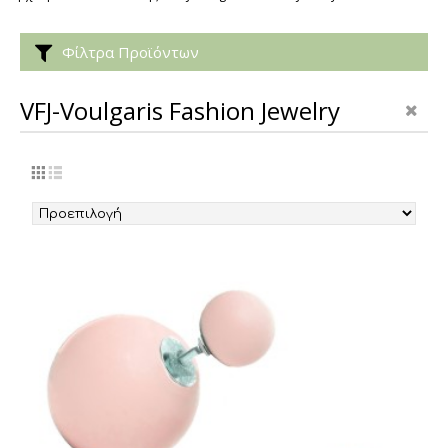
Φίλτρα Προϊόντων
VFJ-Voulgaris Fashion Jewelry