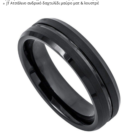
JT Ατσάλινο ανδρικό δαχτυλίδι μαύρο ματ & λουστρέ