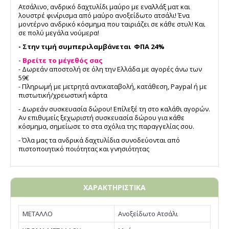
Ατσάλινο, ανδρικό δαχτυλίδι μαύρο με εναλλάξ ματ και
λουστρέ φινίρισμα από μαύρο ανοξείδωτο ατσάλι! Ένα
μοντέρνο ανδρικό κόσμημα που ταιριάζει σε κάθε στυλ! Και
σε πολύ μεγάλα νούμερα!
- Στην τιμή συμπεριλαμβάνεται ΦΠΑ 24%
- Βρείτε το μέγεθός σας
- Δωρεάν αποστολή σε όλη την Ελλάδα με αγορές άνω των
59€
- Πληρωμή με μετρητά αντικαταβολή, κατάθεση, Paypal ή με
πιστωτική/χρεωστική κάρτα
- Δωρεάν συσκευασία δώρου! Επίλεξέ τη στο καλάθι αγορών.
Αν επιθυμείς ξεχωριστή συσκευασία δώρου για κάθε
κόσμημα, σημείωσε το στα σχόλια της παραγγελίας σου.
- Όλα μας τα ανδρικά δαχτυλίδια συνοδεύονται από
πιστοποιητικό ποιότητας και γνησιότητας
ΧΑΡΑΚΤΗΡΙΣΤΙΚΑ
ΜΕΤΑΛΛΟ
Ανοξείδωτο Ατσάλι