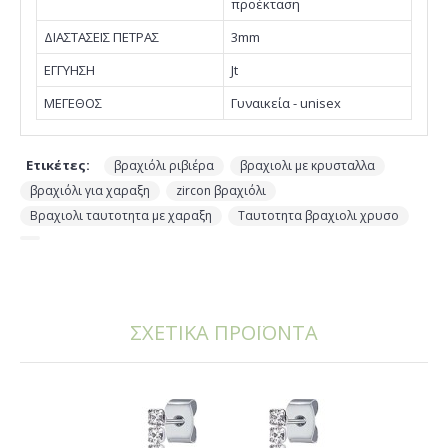
προέκταση
ΔΙΑΣΤΑΣΕΙΣ ΠΕΤΡΑΣ
3mm
EΓΓΥΗΣΗ
Jt
ΜΕΓΕΘΟΣ
Γυναικεία - unisex
Ετικέτες:
,
,
βραχιόλι ριβιέρα
βραχιολι με κρυσταλλα
,
,
βραχιόλι για χαραξη
zircon βραχιόλι
,
,
Βραχιολι ταυτοτητα με χαραξη
Ταυτοτητα βραχιολι χρυσο
ΣΧΕΤΙΚΑ ΠΡΟΪΟΝΤΑ