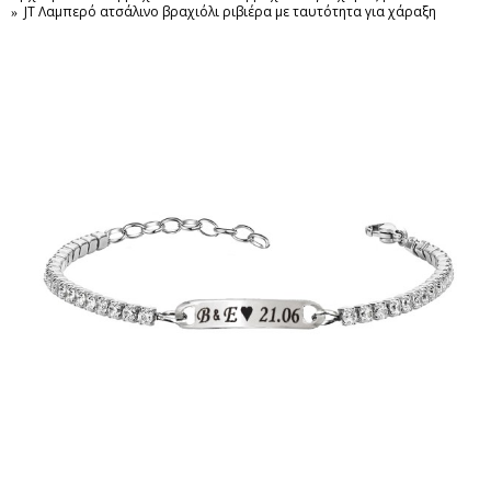
JT Λαμπερό ατσάλινο βραχιόλι ριβιέρα με ταυτότητα για χάραξη