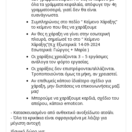
όλα τα γράμματα κεφαλαία, απόφυγε την 4η
γραμματοσειρά, γιατί δεν θα είναι
ευανάγνωστα.
Συμπληρώνεις στο πεδίο “ Κείμενο Χάραξης”
το κείμενο που θες να χαράξουμε
Αν θες η χάραξη να γίνει στην εσωτερική
πλευρά, σημείωσέ το στο “ Κείμενο
Χάραξης”(π.χ Εξωτερικά: 14-09-2024
Εσωτερικά: Γιώργος + Μαρία )
Οι χαράξεις χρειάζονται 3 – 5 εργάσιμες
ανάλογα τον φόρτο εργασίας.
Οι χαράξεις δεν επιστρέφονται/αλλάζονται.
Τροποποιούνται όμως τα μήκη, αν χρειαστεί.
Αν επιθυμείς κάποιο ίδιαίτερο σχέδιο για
χάραξη, μην διστάσεις να επικοινωνήσεις μαζί
μας!
Μπορούμε να χαράξουμε καρδιά, σχέδιο του
απείρου, κάποιο emoticon.
- Κατασκευασμένο από ανθεκτικό ανοξείδωτο ατσάλι
- Όλα τα κρικάκια είναι σφραγισμένα με λέιζερ για
μέγιστη αντοχή
Ιδανικό δώρο για: