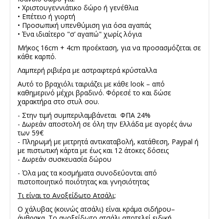
• Χριστουγεννιάτικο δώρο ή γενέθλια
• Επέτειο ή γιορτή
• Προσωπική υπενθύμιση για όσα αγαπάς
• Ένα ιδιαίτερο "σ’ αγαπώ" χωρίς λόγια
Μήκος 16cm + 4cm προέκταση, για να προσασμόζεται σε
κάθε καρπό.
Λαμπερή ριβιέρα με αστραφτερά κρύσταλλα
Αυτό το βραχιόλι ταιριάζει με κάθε look – από
καθημερινό μέχρι βραδινό. Φόρεσέ το και δώσε
χαρακτήρα στο στυλ σου.
- Στην τιμή συμπεριλαμβάνεται ΦΠΑ 24%
- ∆ωρεάν αποστολή σε όλη την Ελλάδα με αγορές άνω
των 59€
- Πληρωμή με μετρητά αντικαταβολή, κατάθεση, Paypal ή
με πιστωτική κάρτα με έως και 12 άτοκες δόσεις
- ∆ωρεάν συσκευασία δώρου
- Όλα μας τα κοσμήματα συνοδεύονται από
πιστοποιητικό ποιότητας και γνησιότητας
Τι είναι το Ανοξείδωτο Ατσάλι;
Ο χάλυβας (κοινώς ατσάλι) είναι κράμα σιδήρου–
άνθρακα. Το ανοξείδωτο ατσάλι αποτελεί ειδική