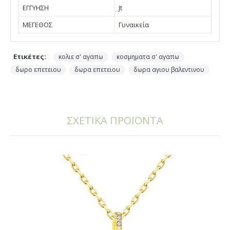
EΓΓΥΗΣΗ
Jt
ΜΕΓΕΘΟΣ
Γυναικεία
Ετικέτες:
,
,
κολιε σ' αγαπω
κοσμηματα σ' αγαπω
,
,
δωρο επετειου
δωρα επετειου
δωρα αγιου βαλεντινου
ΣΧΕΤΙΚΑ ΠΡΟΪΟΝΤΑ