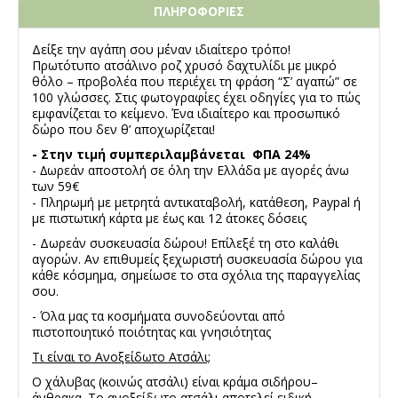
ΠΛΗΡΟΦΟΡΙΕΣ
Δείξε την αγάπη σου μ΄έναν ιδιαίτερο τρόπο!
Πρωτότυπο ατσάλινο ροζ χρυσό δαχτυλίδι με μικρό
θόλο – προβολέα που περιέχει τη φράση “Σ’ αγαπώ” σε
100 γλώσσες. Στις φωτογραφίες έχει οδηγίες για το πώς
εμφανίζεται το κείμενο. Ένα ιδιαίτερο και προσωπικό
δώρο που δεν θ’ αποχωρίζεται!
- Στην τιμή συμπεριλαμβάνεται ΦΠΑ 24%
- ∆ωρεάν αποστολή σε όλη την Ελλάδα με αγορές άνω
των 59€
- Πληρωμή με μετρητά αντικαταβολή, κατάθεση, Paypal ή
με πιστωτική κάρτα με έως και 12 άτοκες δόσεις
- Δωρεάν συσκευασία δώρου! Επίλεξέ τη στο καλάθι
αγορών. Αν επιθυμείς ξεχωριστή συσκευασία δώρου για
κάθε κόσμημα, σημείωσε το στα σχόλια της παραγγελίας
σου.
- Όλα μας τα κοσμήματα συνοδεύονται από
πιστοποιητικό ποιότητας και γνησιότητας
Τι είναι το Ανοξείδωτο Ατσάλι;
Ο χάλυβας (κοινώς ατσάλι) είναι κράμα σιδήρου–
άνθρακα. Το ανοξείδωτο ατσάλι αποτελεί ειδική