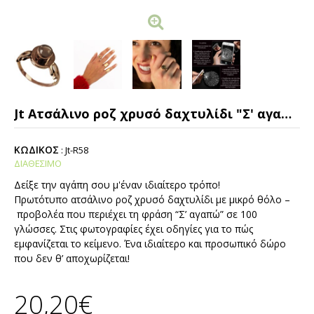
Jt Ατσάλινο ροζ χρυσό δαχτυλίδι "Σ' αγαπώ" σε 100 γλώσσες
ΚΩΔΙΚΟΣ
:
Jt-R58
ΔΙΑΘΕΣΙΜΟ
Δείξε την αγάπη σου μ'έναν ιδιαίτερο τρόπο!
Πρωτότυπο ατσάλινο ροζ χρυσό δαχτυλίδι με μικρό θόλο –
προβολέα που περιέχει τη φράση “Σ’ αγαπώ” σε 100
γλώσσες. Στις φωτογραφίες έχει οδηγίες για το πώς
εμφανίζεται το κείμενο. Ένα ιδιαίτερο και προσωπικό δώρο
που δεν θ’ αποχωρίζεται!
20,20€