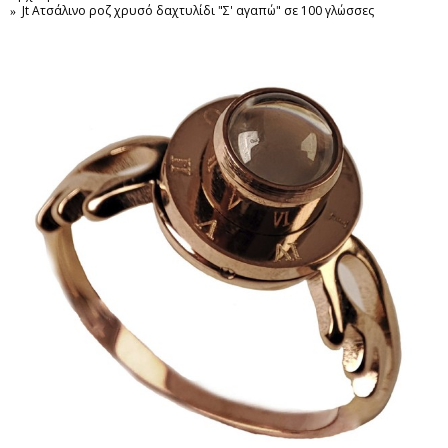
Jt Ατσάλινο ροζ χρυσό δαχτυλίδι "Σ' αγαπώ" σε 100 γλώσσες