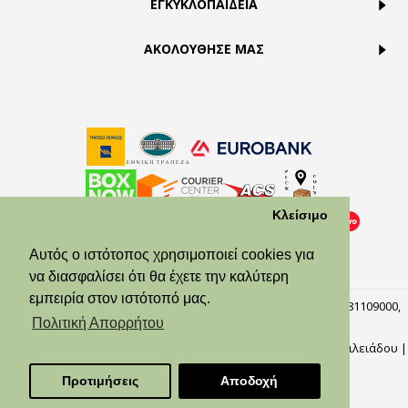
ΕΓΚΥΚΛΟΠΑΙΔΕΙΑ
ΑΚΟΛΟΥΘΗΣΕ ΜΑΣ
Κλείσιμο
Αυτός ο ιστότοπος χρησιμοποιεί cookies για
να διασφαλίσει ότι θα έχετε την καλύτερη
εμπειρία στον ιστότοπό μας.
© Theodora’s Jewelry 2026. All Rights Reserved. ΑΡ.ΓΕΜΗ:158381109000,
Πειραιάς, 18537.
Πολιτική Απορρήτου
Φωτογράφοι: Αλίκη Μωράτου, Γιώργος Κυλάφης,
Ναυσικά Βασιλειάδου
|
Προγραμματιστής: Κωνσταντίνος Κοκορδέλης
Προτιμήσεις
Αποδοχή
Web Design