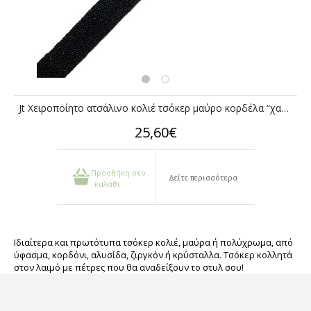
Jt Χειροποίητο ατσάλινο κολιέ τσόκερ μαύρο κορδέλα “χαβιάρι”
25,60€
Προσθήκη στο
Δείτε περισσότερα
καλάθι
Ιδιαίτερα και πρωτότυπα τσόκερ κολιέ, μαύρα ή πολύχρωμα, από
ύφασμα, κορδόνι, αλυσίδα, ζιργκόν ή κρύσταλλα. Τσόκερ κολλητά
στον λαιμό με πέτρες που θα αναδείξουν το στυλ σου!