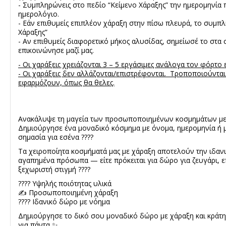
- Συμπληρώνεις στο πεδίο “Κείμενο Χάραξης” την ημερομηνία 
ημερολόγιο.
- Εάν επιθυμείς επιπλέον χάραξη στην πίσω πλευρά, το συμπλ
Χάραξης”
- Αν επιθυμείς διαφορετικό μήκος αλυσίδας, σημείωσέ το στα 
επικοινώνησε μαζί μας.
- Οι χαράξεις χρειάζονται 3 – 5 εργάσιμες ανάλογα τον φόρτο 
- Οι χαράξεις δεν αλλάζονται/επιστρέφονται. Τροποποιούνται
εφαρμόζουν, όπως θα θελες.
Ανακάλυψε τη μαγεία των προσωποποιημένων κοσμημάτων με
Δημιούργησε ένα μοναδικό κόσμημα με όνομα, ημερομηνία ή 
σημασία για εσένα ????
Τα χειροποίητα κοσμήματά μας με χάραξη αποτελούν την ιδαν
αγαπημένα πρόσωπα — είτε πρόκειται για δώρο για ζευγάρι, επ
ξεχωριστή στιγμή ????
???? Υψηλής ποιότητας υλικά
✍️ Προσωποποιημένη χάραξη
???? Ιδανικό δώρο με νόημα
Δημιούργησε το δικό σου μοναδικό δώρο με χάραξη και κράτησ
για πάντα ✨