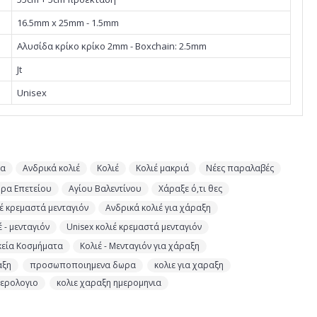
16.5mm x 25mm - 1.5mm
Αλυσίδα κρίκο κρίκο 2mm - Boxchain: 2.5mm
Jt
Unisex
τα
Ανδρικά κολιέ
Κολιέ
Κολιέ μακριά
Νέες παραλαβές
ώρα Επετείου
Αγίου Βαλεντίνου
Χάραξε ό,τι θες
έ κρεμαστά μενταγιόν
Ανδρικά κολιέ για χάραξη
έ - μενταγιόν
Unisex κολιέ κρεμαστά μενταγιόν
κεία Κοσμήματα
Κολιέ - Μενταγιόν για χάραξη
,
,
,
αξη
προσωποποιημενα δωρα
κολιε για χαραξη
,
μερολογιο
κολιε χαραξη ημερομηνια