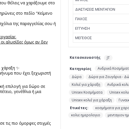
που θέλεις να χαράξουμε στο
ΔΙΑΣΤΑΣΕΙΣ ΜΕΝΤΑΓΙΟΝ
ηρώνεις στο πεδίο “Κείμενο
ΠΑΧΟΣ
σχόλια της παραγγελίας σου ή
EΓΓΥΗΣΗ
εργασίας.
ΜΕΓΕΘΟΣ
 οι αλυσίδες όμως αν δεν
Κατασκευαστής
JT
 χάραξη ✨
Ανδρικά Κοσμήμα
Κατηγορίες
μήνυμα που έχει ξεχωριστή
Δώρα
Δώρα για Ζευγάρια - Δ
Κολιέ για χάραξη
Ανδρικά κολι
ική επιλογή για δώρο σε
έτειο, γενέθλια ή μια
Unisex Κοσμήματα
Unisex κολι
Unisex κολιέ για χάραξη
Γυναι
Ετικέτες:
κοσμήματα για χαρ
,
κολιε ημερολογιο
μενταγιον η
ε τις πιο όμορφες στιγμές