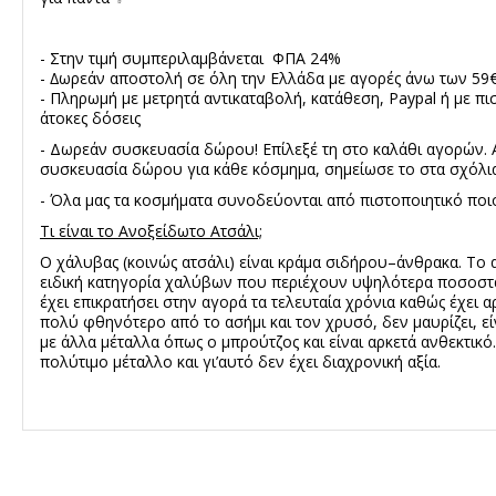
- Στην τιμή συμπεριλαμβάνεται ΦΠΑ 24%
- ∆ωρεάν αποστολή σε όλη την Ελλάδα με αγορές άνω των 59
- Πληρωμή με μετρητά αντικαταβολή, κατάθεση, Paypal ή με πισ
άτοκες δόσεις
- Δωρεάν συσκευασία δώρου! Επίλεξέ τη στο καλάθι αγορών. 
συσκευασία δώρου για κάθε κόσμημα, σημείωσε το στα σχόλια
- Όλα μας τα κοσμήματα συνοδεύονται από πιστοποιητικό ποιό
Τι είναι το Ανοξείδωτο Ατσάλι;
Ο χάλυβας (κοινώς ατσάλι) είναι κράμα σιδήρου–άνθρακα. Το 
ειδική κατηγορία χαλύβων που περιέχουν υψηλότερα ποσοστ
έχει επικρατήσει στην αγορά τα τελευταία χρόνια καθώς έχει α
πολύ φθηνότερο από το ασήμι και τον χρυσό, δεν μαυρίζει, εί
με άλλα μέταλλα όπως ο μπρούτζος και είναι αρκετά ανθεκτικό
πολύτιμο μέταλλο και γι’αυτό δεν έχει διαχρονική αξία.