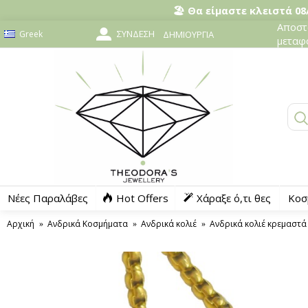
🏖️ Θα είμαστε κλειστά 08/
Αποστο
ΣΎΝΔΕΣΗ
Greek
ΔΗΜΙΟΥΡΓΊΑ
μεταφ
Νέες Παραλάβες
Hot Offers
Χάραξε ό,τι θες
Κοσ
Αρχική
Ανδρικά Κοσμήματα
Ανδρικά κολιέ
Ανδρικά κολιέ κρεμαστά