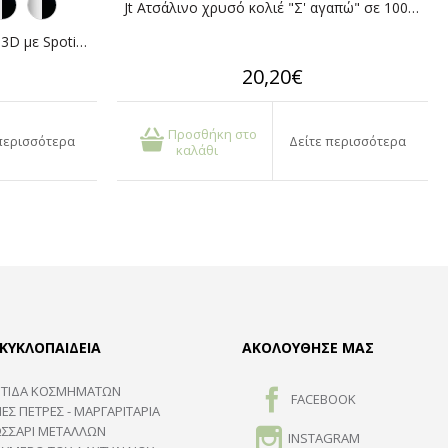
Jt Ατσάλινο χρυσό κολιέ "Σ' αγαπώ" σε 100 γλώσσες
Jt Unisex ατσάλινο κολιέ μπάρα 3D με Spotify code
20,20€
Προσθήκη στο
περισσότερα
Δείτε περισσότερα
καλάθι
ΚΥΚΛΟΠΑΙΔΕΙΑ
ΑΚΟΛΟΥΘΗΣΕ ΜΑΣ
ΤΙΔΑ ΚΟΣΜΗΜΑΤΩΝ
FACEBOOK
ΕΣ ΠΈΤΡΕΣ - ΜΑΡΓΑΡΙΤΆΡΙΑ
ΩΣΣΑΡΙ ΜΕΤΑΛΛΩΝ
INSTAGRAM