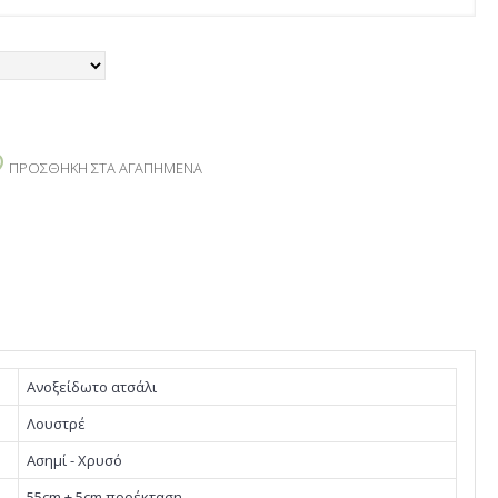
ΠΡΟΣΘΉΚΗ ΣΤΑ ΑΓΑΠΗΜΈΝΑ
Ανοξείδωτο ατσάλι
Λουστρέ
Ασημί - Χρυσό
55cm + 5cm προέκταση