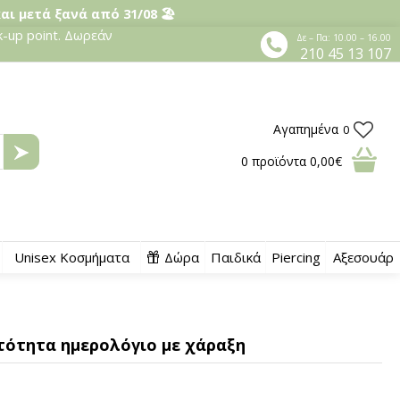
και μετά ξανά από 31/08 🏖️
-up point. Δωρεάν
Δε – Πα: 10.00 – 16.00
210 45 13 107
Αγαπημένα
0
0
προϊόντα
0,00€
Unisex Κοσμήματα
Δώρα
Παιδικά
Piercing
Αξεσουάρ
η
υτότητα ημερολόγιο με χάραξη