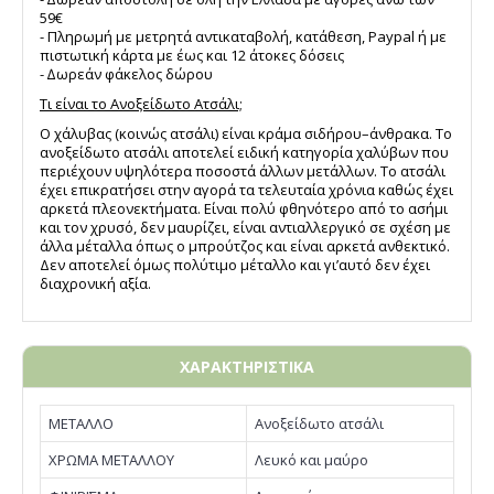
59€
- Πληρωμή με μετρητά αντικαταβολή, κατάθεση, Paypal ή με
πιστωτική κάρτα με έως και 12 άτοκες δόσεις
- ∆ωρεάν φάκελος δώρου
Τι είναι το Ανοξείδωτο Ατσάλι;
Ο χάλυβας (κοινώς ατσάλι) είναι κράμα σιδήρου–άνθρακα. Το
ανοξείδωτο ατσάλι αποτελεί ειδική κατηγορία χαλύβων που
περιέχουν υψηλότερα ποσοστά άλλων μετάλλων. Το ατσάλι
έχει επικρατήσει στην αγορά τα τελευταία χρόνια καθώς έχει
αρκετά πλεονεκτήματα. Είναι πολύ φθηνότερο από το ασήμι
και τον χρυσό, δεν μαυρίζει, είναι αντιαλλεργικό σε σχέση με
άλλα μέταλλα όπως ο μπρούτζος και είναι αρκετά ανθεκτικό.
Δεν αποτελεί όμως πολύτιμο μέταλλο και γι’αυτό δεν έχει
διαχρονική αξία.
ΧΑΡΑΚΤΗΡΙΣΤΙΚΑ
ΜΕΤΑΛΛΟ
Ανοξείδωτο ατσάλι
ΧΡΩΜΑ ΜΕΤΑΛΛΟΥ
Λευκό και μαύρο