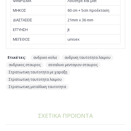
ΦΙΝΙΡΙΣΜΑ
Λουστρέ και ματ
ΜΗΚΟΣ
60 cm + 5cm προέκταση
ΔΙΑΣΤΑΣΕΙΣ
21mm x 36 mm
EΓΓΥΗΣΗ
Jt
ΜΕΓΕΘΟΣ
unisex
Ετικέτες:
,
,
ανδρικο κολιε
ανδρικη ταυτοτητα λαιμου
,
,
ανδρικος σταυρος
ατσαλινο μενταγιον σταυρος
,
Στρατιωτικη ταυτοτητα με χαραξη
,
Στρατιωτικη ταυτοτητα λαιμου
Στρατιωτικη μεταλλικη ταυτοτητα
ΣΧΕΤΙΚΑ ΠΡΟΪΟΝΤΑ