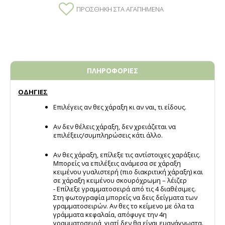
ΠΡΟΣΘΉΚΗ ΣΤΑ ΑΓΑΠΗΜΈΝΑ
ΠΛΗΡΟΦΟΡΙΕΣ
ΟΔΗΓΙΕΣ
Επιλέγεις αν θες χάραξη κι αν ναι, τι είδους.
Αν δεν θέλεις χάραξη, δεν χρειάζεται να
επιλέξεις/συμπληρώσεις κάτι άλλο.
Αν θες χάραξη, επίλεξε τις αντίστοιχες χαράξεις.
Μπορείς να επιλέξεις ανάμεσα σε χάραξη
κειμένου γυαλιστερή (πιο διακριτική χάραξη) και
σε χάραξη κειμένου σκουρόχρωμη – λέιζερ
- Επίλεξε γραμματοσειρά από τις 4 διαθέσιμες.
Στη φωτογραφία μπορείς να δεις δείγματα των
γραμματοσειρών. Αν θες το κείμενο με όλα τα
γράμματα κεφαλαία, απόφυγε την 4η
γραμματοσειρά, γιατί δεν θα είναι ευανάγνωστα.