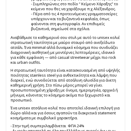
- Συμπληρώνεις στο πεδίο “ Κείμενο Χάραξης” το
κείμενο που θες να χαράξουμε π.χ Αλέξανδρος.
- Πέρα από τις 4 προτεινόμενες γραμματοσείρες
υπάρχουν και τα βυζαντινά κεφαλαία, όπως
φαίνονται στη φωτογραφία. Αν επιθυμείς
βυζαντινά, σημείωσέ στα σχόλια.
Αναβάθμισε το καθημερινό σου στυλ με αυτό το unisex κολιέ
στρατιωτική ταυτότητα με μαύρο σταυρό από ανοξείδωτο
ατσάλι. Ένα minimal αλλά δυναμικό κόσμημα που συνδυάζει
διαχρονική αισθητική με μοντέρνες λεπτομέρειες, ιδανικό
για κάθε εμφάνιση — από casual streetwear μέχρι πιο rock
και urban outfits.
Η στρατιωτική ταυτότητα είναι κατασκευασμένη από υψηλής
ποιότητας stainless steel για ανθεκτικότητα και λάμψη που
διαρκεί, ενώ συνοδεύεται από ατσάλινη αλυσίδα για άνετη
καθημερινή χρήση. Στο πίσω μέρος μπορεί να γίνει
προσωποποιημένη χάραξη με όνομα, ημερομηνία, αρχικά ή
μήνυμα, κάνοντας το κόσμημα ακόμα πιο ξεχωριστό και
προσωπικό.
Ένα unisex ατσάλινο κολιέ που αποτελεί ιδανική επιλογή για
δώρο αλλά και για όσους αγαπούν τα διακριτικά statement
κοσμήματα με συμβολικό χαρακτήρα.
- Στην τιμή συμπεριλαμβάνεται ΦΠΑ 24%
- ∆ωρεάν αποστολή σε όλη την Ελλάδα με αγορές άνω των