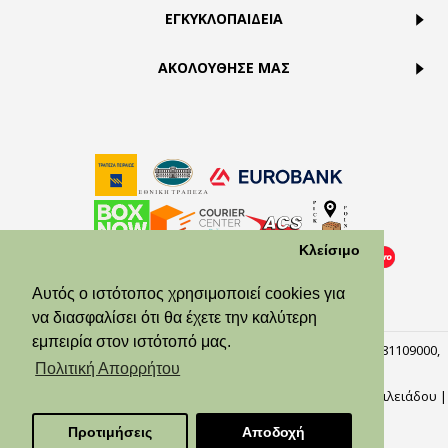
ΕΓΚΥΚΛΟΠΑΙΔΕΙΑ
ΑΚΟΛΟΥΘΗΣΕ ΜΑΣ
Κλείσιμο
Αυτός ο ιστότοπος χρησιμοποιεί cookies για
να διασφαλίσει ότι θα έχετε την καλύτερη
εμπειρία στον ιστότοπό μας.
© Theodora’s Jewelry 2026. All Rights Reserved. ΑΡ.ΓΕΜΗ:158381109000,
Πειραιάς, 18537.
Πολιτική Απορρήτου
Φωτογράφοι: Αλίκη Μωράτου, Γιώργος Κυλάφης,
Ναυσικά Βασιλειάδου
|
Προγραμματιστής: Κωνσταντίνος Κοκορδέλης
Προτιμήσεις
Αποδοχή