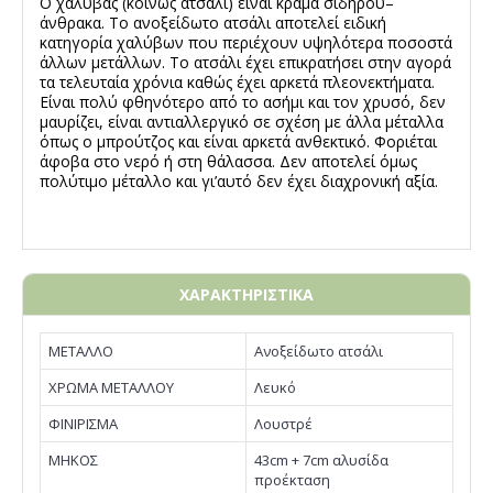
Ο χάλυβας (κοινώς ατσάλι) είναι κράμα σιδήρου–
άνθρακα. Το ανοξείδωτο ατσάλι αποτελεί ειδική
κατηγορία χαλύβων που περιέχουν υψηλότερα ποσοστά
άλλων μετάλλων. Το ατσάλι έχει επικρατήσει στην αγορά
τα τελευταία χρόνια καθώς έχει αρκετά πλεονεκτήματα.
Είναι πολύ φθηνότερο από το ασήμι και τον χρυσό, δεν
μαυρίζει, είναι αντιαλλεργικό σε σχέση με άλλα μέταλλα
όπως ο μπρούτζος και είναι αρκετά ανθεκτικό. Φοριέται
άφοβα στο νερό ή στη θάλασσα. Δεν αποτελεί όμως
πολύτιμο μέταλλο και γι’αυτό δεν έχει διαχρονική αξία.
ΧΑΡΑΚΤΗΡΙΣΤΙΚΑ
ΜΕΤΑΛΛΟ
Ανοξείδωτο ατσάλι
ΧΡΩΜΑ ΜΕΤΑΛΛΟΥ
Λευκό
ΦΙΝΙΡΙΣΜΑ
Λουστρέ
ΜΗΚΟΣ
43cm + 7cm αλυσίδα
προέκταση