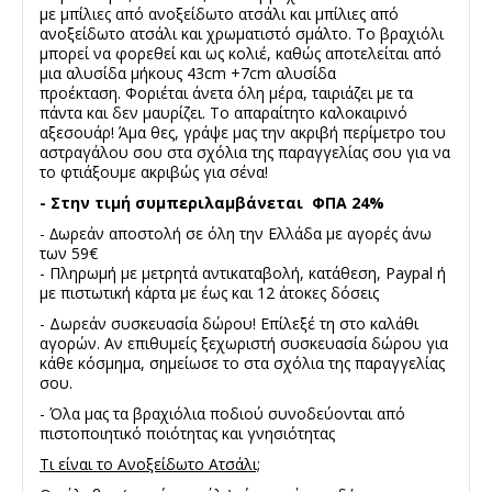
με μπίλιες από ανοξείδωτο ατσάλι και μπίλιες από
ανοξείδωτο ατσάλι και χρωματιστό σμάλτο. Το βραχιόλι
μπορεί να φορεθεί και ως κολιέ, καθώς αποτελείται από
μια αλυσίδα μήκους 43cm +7cm αλυσίδα
προέκταση. Φοριέται άνετα όλη μέρα, ταιριάζει με τα
πάντα και δεν μαυρίζει. Το απαραίτητο καλοκαιρινό
αξεσουάρ! Άμα θες, γράψε μας την ακριβή περίμετρο του
αστραγάλου σου στα σχόλια της παραγγελίας σου για να
το φτιάξουμε ακριβώς για σένα!
- Στην τιμή συμπεριλαμβάνεται ΦΠΑ 24%
- ∆ωρεάν αποστολή σε όλη την Ελλάδα με αγορές άνω
των 59€
- Πληρωμή με μετρητά αντικαταβολή, κατάθεση, Paypal ή
με πιστωτική κάρτα με έως και 12 άτοκες δόσεις
- Δωρεάν συσκευασία δώρου! Επίλεξέ τη στο καλάθι
αγορών. Αν επιθυμείς ξεχωριστή συσκευασία δώρου για
κάθε κόσμημα, σημείωσε το στα σχόλια της παραγγελίας
σου.
- Όλα μας τα βραχιόλια ποδιού συνοδεύονται από
πιστοποιητικό ποιότητας και γνησιότητας
Τι είναι το Ανοξείδωτο Ατσάλι;