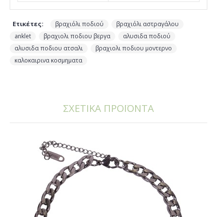
Ετικέτες:
,
,
βραχιόλι ποδιού
βραχιόλι αστραγάλου
,
,
,
anklet
βραχιολι ποδιου βεργα
αλυσιδα ποδιού
,
,
αλυσιδα ποδιου ατσαλι
βραχιολι ποδιου μοντερνο
καλοκαιρινα κοσμηματα
ΣΧΕΤΙΚΑ ΠΡΟΪΟΝΤΑ