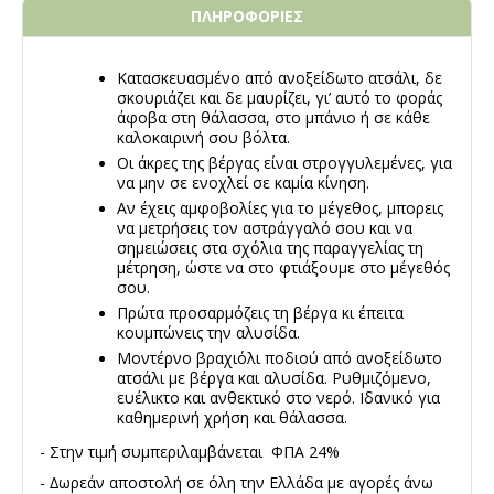
ΠΛΗΡΟΦΟΡΙΕΣ
Κατασκευασμένο από ανοξείδωτο ατσάλι, δε
σκουριάζει και δε μαυρίζει, γι’ αυτό το φοράς
άφοβα στη θάλασσα, στο μπάνιο ή σε κάθε
καλοκαιρινή σου βόλτα.
Οι άκρες της βέργας είναι στρογγυλεμένες, για
να μην σε ενοχλεί σε καμία κίνηση.
Αν έχεις αμφοβολίες για το μέγεθος, μπορεις
να μετρήσεις τον αστράγγαλό σου και να
σημειώσεις στα σχόλια της παραγγελίας τη
μέτρηση, ώστε να στο φτιάξουμε στο μέγεθός
σου.
Πρώτα προσαρμόζεις τη βέργα κι έπειτα
κουμπώνεις την αλυσίδα.
Μοντέρνο βραχιόλι ποδιού από ανοξείδωτο
ατσάλι με βέργα και αλυσίδα. Ρυθμιζόμενο,
ευέλικτο και ανθεκτικό στο νερό. Ιδανικό για
καθημερινή χρήση και θάλασσα.
- Στην τιμή συμπεριλαμβάνεται ΦΠΑ 24%
- ∆ωρεάν αποστολή σε όλη την Ελλάδα με αγορές άνω