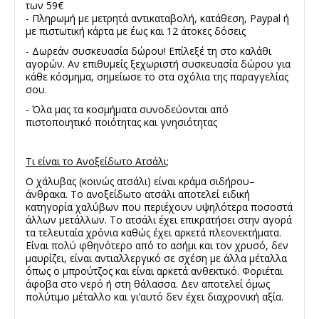
των 59€
- Πληρωμή με μετρητά αντικαταβολή, κατάθεση, Paypal ή
με πιστωτική κάρτα με έως και 12 άτοκες δόσεις
- Δωρεάν συσκευασία δώρου! Επίλεξέ τη στο καλάθι
αγορών. Αν επιθυμείς ξεχωριστή συσκευασία δώρου για
κάθε κόσμημα, σημείωσε το στα σχόλια της παραγγελίας
σου.
- Όλα μας τα κοσμήματα συνοδεύονται από
πιστοποιητικό ποιότητας και γνησιότητας
Τι είναι το Ανοξείδωτο Ατσάλι;
Ο χάλυβας (κοινώς ατσάλι) είναι κράμα σιδήρου–
άνθρακα. Το ανοξείδωτο ατσάλι αποτελεί ειδική
κατηγορία χαλύβων που περιέχουν υψηλότερα ποσοστά
άλλων μετάλλων. Το ατσάλι έχει επικρατήσει στην αγορά
τα τελευταία χρόνια καθώς έχει αρκετά πλεονεκτήματα.
Είναι πολύ φθηνότερο από το ασήμι και τον χρυσό, δεν
μαυρίζει, είναι αντιαλλεργικό σε σχέση με άλλα μέταλλα
όπως ο μπρούτζος και είναι αρκετά ανθεκτικό. Φοριέται
άφοβα στο νερό ή στη θάλασσα. Δεν αποτελεί όμως
πολύτιμο μέταλλο και γι’αυτό δεν έχει διαχρονική αξία.