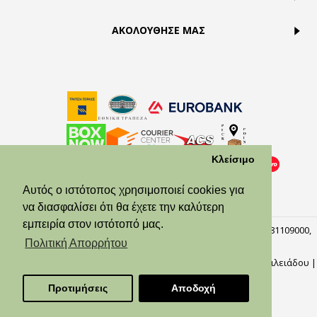
ΑΚΟΛΟΥΘΗΣΕ ΜΑΣ
Κλείσιμο
Αυτός ο ιστότοπος χρησιμοποιεί cookies για
να διασφαλίσει ότι θα έχετε την καλύτερη
εμπειρία στον ιστότοπό μας.
© Theodora’s Jewelry 2026. All Rights Reserved. ΑΡ.ΓΕΜΗ:158381109000,
Πειραιάς, 18537.
Πολιτική Απορρήτου
Φωτογράφοι: Αλίκη Μωράτου, Γιώργος Κυλάφης,
Ναυσικά Βασιλειάδου
|
Προγραμματιστής: Κωνσταντίνος Κοκορδέλης
Προτιμήσεις
Αποδοχή
Web Design