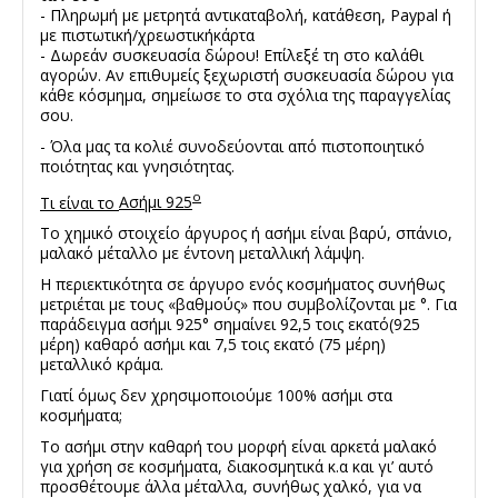
- Πληρωμή με μετρητά αντικαταβολή, κατάθεση, Paypal ή
με πιστωτική/χρεωστικήκάρτα
- Δωρεάν συσκευασία δώρου! Επίλεξέ τη στο καλάθι
αγορών. Αν επιθυμείς ξεχωριστή συσκευασία δώρου για
κάθε κόσμημα, σημείωσε το στα σχόλια της παραγγελίας
σου.
- Όλα μας τα κολιέ συνοδεύονται από πιστοποιητικό
ποιότητας και γνησιότητας.
ο
Τι είναι το
Ασήμι 925
Το χημικό στοιχείο άργυρος ή ασήμι είναι βαρύ, σπάνιο,
μαλακό μέταλλο με έντονη μεταλλική λάμψη.
Η περιεκτικότητα σε άργυρο ενός κοσμήματος συνήθως
μετριέται με τους «βαθμούς» που συμβολίζονται με °. Για
παράδειγμα ασήμι 925° σημαίνει 92,5 τοις εκατό(925
μέρη) καθαρό ασήμι και 7,5 τοις εκατό (75 μέρη)
μεταλλικό κράμα.
Γιατί όμως δεν χρησιμοποιούμε 100% ασήμι στα
κοσμήματα;
Το ασήμι στην καθαρή του μορφή είναι αρκετά μαλακό
για χρήση σε κοσμήματα, διακοσμητικά κ.α και γι’ αυτό
προσθέτουμε άλλα μέταλλα, συνήθως χαλκό, για να