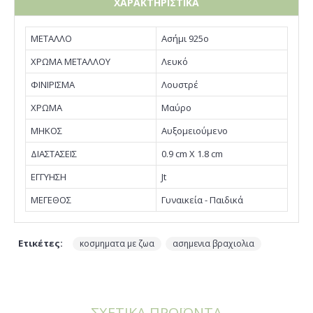
ΧΑΡΑΚΤΗΡΙΣΤΙΚΑ
ΜΕΤΑΛΛΟ
Ασήμι 925ο
ΧΡΩΜΑ ΜΕΤΑΛΛΟΥ
Λευκό
ΦΙΝΙΡΙΣΜΑ
Λουστρέ
ΧΡΩΜΑ
Μαύρο
ΜΗΚΟΣ
Αυξομειούμενο
ΔΙΑΣΤΑΣΕΙΣ
0.9 cm X 1.8 cm
EΓΓΥΗΣΗ
Jt
ΜΕΓΕΘΟΣ
Γυναικεία - Παιδικά
Ετικέτες:
,
κοσμηματα με ζωα
ασημενια βραχιολια
ΣΧΕΤΙΚΑ ΠΡΟΪΟΝΤΑ