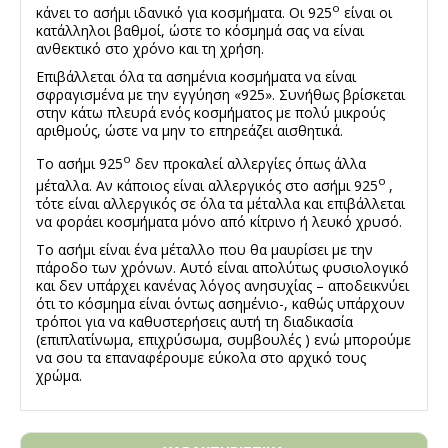
ο
κάνει το ασήμι ιδανικό για κοσμήματα. Οι 925
είναι οι
κατάλληλοι βαθμοί, ώστε το κόσμημά σας να είναι
ανθεκτικό στο χρόνο και τη χρήση.
Επιβάλλεται όλα τα ασημένια κοσμήματα να είναι
σφραγισμένα με την εγγύηση «925». Συνήθως βρίσκεται
στην κάτω πλευρά ενός κοσμήματος με πολύ μικρούς
αριθμούς, ώστε να μην το επηρεάζει αισθητικά.
ο
Το ασήμι 925
δεν προκαλεί αλλεργίες όπως άλλα
ο
μέταλλα. Αν κάποιος είναι αλλεργικός στο ασήμι 925
,
τότε είναι αλλεργικός σε όλα τα μέταλλα και επιβάλλεται
να φοράει κοσμήματα μόνο από κίτρινο ή λευκό χρυσό.
Το ασήμι είναι ένα μέταλλο που θα μαυρίσει με την
πάροδο των χρόνων. Αυτό είναι απολύτως φυσιολογικό
και δεν υπάρχει κανένας λόγος ανησυχίας – αποδεικνύει
ότι το κόσμημα είναι όντως ασημένιο-, καθώς υπάρχουν
τρόποι για να καθυστερήσεις αυτή τη διαδικασία
(επιπλατίνωμα, επιχρύσωμα, συμβουλές ) ενώ μπορούμε
να σου τα επαναφέρουμε εύκολα στο αρχικό τους
χρώμα.