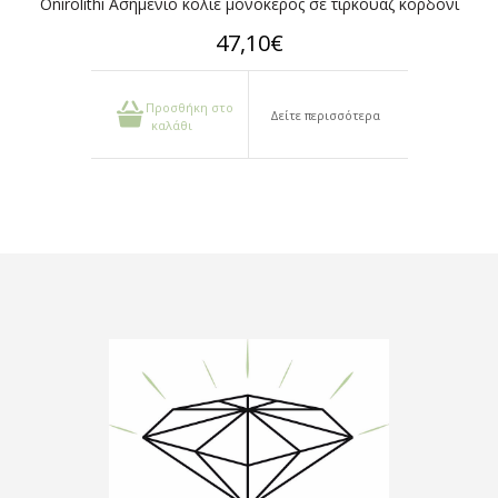
Onirolithi Ασημένιο κολιέ μονόκερος σε τιρκουάζ κορδόνι
47,10€
Προσθήκη στο
Δείτε περισσότερα
καλάθι