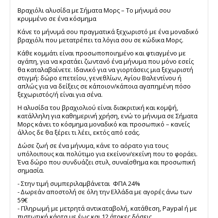
Βραχιόλι αλυσίδα με Σήματα Μορς – Το μήνυμά σου
κρυμμένο σε ένα κόσμημα
Κάνε το μήνυμά σου πραγματικά ξεχωριστό με ένα μοναδικό
βραχιόλι που μετατρέπει τα λόγια σου σε κώδικα Μορς.
Κάθε κομμάτι είναι προσωποποιημένο και φτιαγμένο με
αγάπη, για να κρατάει ζωντανό ένα μήνυμα που μόνο εσείς
θα καταλαβαίνετε. Ιδανικό για να γιορτάσεις μια ξεχωριστή
στιγμή: δώρο επετείου, γενεθλίων, Αγίου Βαλεντίνου ή
απλώς για να δείξεις σε κάποιον/κάποια αγαπημένη πόσο
ξεχωριστός/ή είναι για σένα.
Η αλυσίδα του βραχιολιού είναι διακριτική και κομψή,
κατάλληλη για καθημερινή χρήση, ενώ το μήνυμα σε Σήματα
Μορς κάνει το κόσμημα μοναδικό και προσωπικό – κανείς
άλλος δε θα ξέρει τι λέει, εκτός από εσάς.
Δώσε ζωή σε ένα μήνυμα, κάνε το αόρατο για τους
υπόλοιπους και πολύτιμο για εκείνον/εκείνη που το φοράει.
Ένα δώρο που συνδυάζει στυλ, συναίσθημα και προσωπική
σημασία.
- Στην τιμή συμπεριλαμβάνεται ΦΠΑ 24%
- ∆ωρεάν αποστολή σε όλη την Ελλάδα με αγορές άνω των
59€
- Πληρωμή με μετρητά αντικαταβολή, κατάθεση, Paypal ή με
πιστωτική κάρτα με έως και 12 άτοκες δόσεις