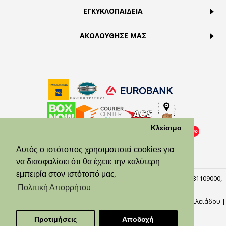
ΕΓΚΥΚΛΟΠΑΙΔΕΙΑ
ΑΚΟΛΟΥΘΗΣΕ ΜΑΣ
Κλείσιμο
Αυτός ο ιστότοπος χρησιμοποιεί cookies για
να διασφαλίσει ότι θα έχετε την καλύτερη
εμπειρία στον ιστότοπό μας.
© Theodora’s Jewelry 2026. All Rights Reserved. ΑΡ.ΓΕΜΗ:158381109000,
Πειραιάς, 18537.
Πολιτική Απορρήτου
Φωτογράφοι: Αλίκη Μωράτου, Γιώργος Κυλάφης,
Ναυσικά Βασιλειάδου
|
Προγραμματιστής: Κωνσταντίνος Κοκορδέλης
Προτιμήσεις
Αποδοχή