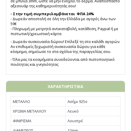
σε μπίλια 3mm, ώστε να μην ενοχλεί το δέρμα. Αναπόσπαστο
αξεσουάρ της καθημερινότητάς σου!
- Στην τιμή συμπεριλαμβάνεται ΦΠΑ 24%
- Δωρεάν αποστολή σε όλη την Ελλάδα με αγορές άνω των
59€
- Πληρωμή με μετρητά αντικαταβολή, κατάθεση, Paypal ή με
πιστωτική/χρεωστική κάρτα
- Δωρεάν συσκευασία δώρου! Επίλεξέ τη στο καλάθι αγορών.
Αν επιθυμείς ξεχωριστή συσκευασία δώρου για κάθε
κόσμημα, σημείωσε το στα σχόλια της παραγγελίας σου.
- Όλα μας τα κοσμήματα συνοδεύονται από πιστοποιητικό
ποιότητας και γνησιότητας
ΧΑΡΑΚΤΗΡΙΣΤΙΚΑ
ΜΕΤΑΛΛΟ
Ασήμι 925ο
ΧΡΩΜΑ ΜΕΤΑΛΛΟΥ
Λευκό
ΦΙΝΙΡΙΣΜΑ
Λουστρέ
ΔΙΑΜΕΤΡΟΣ
12mm