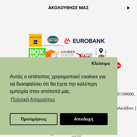
ΑΚΟΛΟΥΘΗΣΕ ΜΑΣ
Κλείσιμο
Αυτός ο ιστότοπος χρησιμοποιεί cookies για
να διασφαλίσει ότι θα έχετε την καλύτερη
εμπειρία στον ιστότοπό μας.
© Theodora’s Jewelry 2026. All Rights Reserved. ΑΡ.ΓΕΜΗ:158381109000,
Πειραιάς, 18537.
Πολιτική Απορρήτου
Φωτογράφοι: Αλίκη Μωράτου, Γιώργος Κυλάφης,
Ναυσικά Βασιλειάδου
|
Προγραμματιστής: Κωνσταντίνος Κοκορδέλης
Προτιμήσεις
Αποδοχή
Web Design