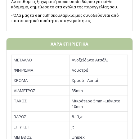
Αν επιθυμείς ξεχωριστή συσκευασία δώρου για κάθε
κόσμημα, σημείωσε το στα σχόλια της παραγγελίας σου.
- Όλα μας τα ear cuff σκουλαρίκια μας συνοδεύονται από
πιστοποιητικό ποιότητας και γνησιότητας
ΧΑΡΑΚΤΗΡΙΣΤΙΚΑ
ΜΕΤΑΛΛΟ
Ανοξείδωτο Ατσάλι
ΦΙΝΙΡΙΣΜΑ
Λουστρέ
ΧΡΩΜΑ
Χρυσό - Ασημί
ΔΙΑΜΕΤΡΟΣ
35mm
ΠΑΧΟΣ
Μικρότερο 5mm - μέγιστο
10mm
ΒΑΡΟΣ
8.13gr
EΓΓΥΗΣΗ
Jt
ΜΕΓΕΘΟΣ
Unisex