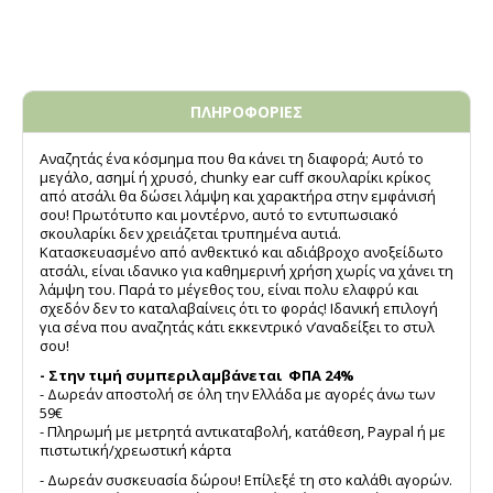
ΠΛΗΡΟΦΟΡΙΕΣ
Αναζητάς ένα κόσμημα που θα κάνει τη διαφορά; Αυτό το
μεγάλο, ασημί ή χρυσό, chunky ear cuff σκουλαρίκι κρίκος
από ατσάλι θα δώσει λάμψη και χαρακτήρα στην εμφάνισή
σου! Πρωτότυπο και μοντέρνο, αυτό το εντυπωσιακό
σκουλαρίκι δεν χρειάζεται τρυπημένα αυτιά.
Κατασκευασμένο από ανθεκτικό και αδιάβροχο ανοξείδωτο
ατσάλι, είναι ιδανικο για καθημερινή χρήση χωρίς να χάνει τη
λάμψη του. Παρά το μέγεθος του, είναι πολυ ελαφρύ και
σχεδόν δεν το καταλαβαίνεις ότι το φοράς! Ιδανική επιλογή
για σένα που αναζητάς κάτι εκκεντρικό ν’αναδείξει το στυλ
σου!
- Στην τιμή συμπεριλαμβάνεται ΦΠΑ 24%
- Δωρεάν αποστολή σε όλη την Ελλάδα με αγορές άνω των
59€
- Πληρωμή με μετρητά αντικαταβολή, κατάθεση, Paypal ή με
πιστωτική/χρεωστική κάρτα
- Δωρεάν συσκευασία δώρου! Επίλεξέ τη στο καλάθι αγορών.